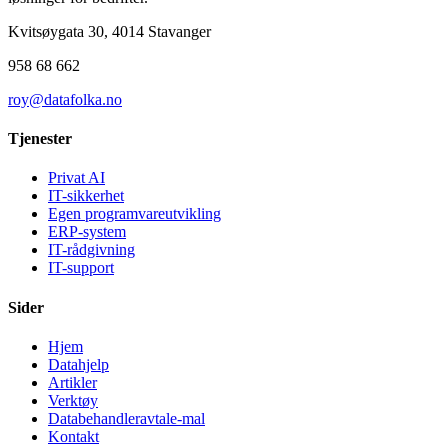
Kvitsøygata 30, 4014 Stavanger
958 68 662
roy@datafolka.no
Tjenester
Privat AI
IT-sikkerhet
Egen programvareutvikling
ERP-system
IT-rådgivning
IT-support
Sider
Hjem
Datahjelp
Artikler
Verktøy
Databehandleravtale-mal
Kontakt