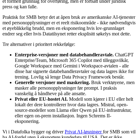
et formelt grunnlag for overføring, men er fortsatt under juridisk
press og kan falle.
Praktisk for SMB betyr det at åpen bruk av amerikanske AI-tjenester
med personopplysninger er et reelt risikoområde - ikke nødvendigvis
et øyeblikkelig brudd, men en eksponering hvis lov-grunnlaget
endrer seg eller hvis Datatilsynet retter eksplisitt søkelys mot dette.
Tre alternativer i prioritert rekkefølge:
Enterprise-versjoner med databehandleravtale.
ChatGPT
Enterprise/Team, Microsoft 365 Copilot med tilleggsvilkår,
Google Workspace med Gemini i Workspace-avtalen - alle
disse har signerte databehandleravtaler og data lagres ikke for
trening. Lovlig så lenge Data Privacy Framework består.
Generelle versjoner med maskering.
Bruk verktøyene, men
masker alle personopplysninger før prompt. I praksis
vanskelig å håndheve på alle ansatte.
Privat eller EU-hostet AI.
Modell som kjører i EU eller helt
lokalt der dere kontrollerer hvor data lagres. Mistral, open-
source-modeller som Llama eller Qwen på EU-infrastruktur,
eller egen on-prem installasjon. Ingen Schrems II-
eksponering.
Vi i Datafolka bygger og driver
Privat AI-løsninger
for SMB som vil
ha AI-fordel uten å eksportere kundedata til USA. Det er ikke