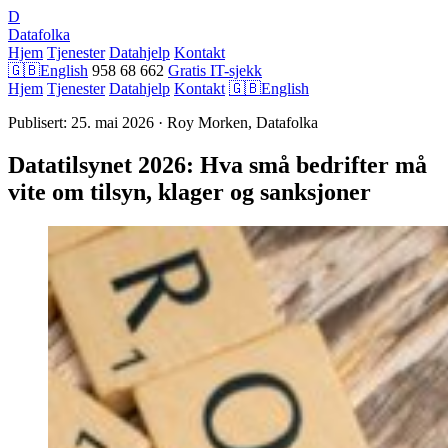
D
Datafolka
Hjem
Tjenester
Datahjelp
Kontakt
🇬🇧
English
958 68 662
Gratis IT-sjekk
Hjem
Tjenester
Datahjelp
Kontakt
🇬🇧
English
Publisert: 25. mai 2026 · Roy Morken, Datafolka
Datatilsynet 2026: Hva små bedrifter må
vite om tilsyn, klager og sanksjoner