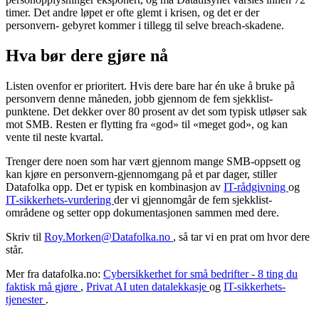
timer. Det andre løpet er ofte glemt i krisen, og det er der
personvern- gebyret kommer i tillegg til selve breach-skadene.
Hva bør dere gjøre nå
Listen ovenfor er prioritert. Hvis dere bare har én uke å bruke på
personvern denne måneden, jobb gjennom de fem sjekklist-
punktene. Det dekker over 80 prosent av det som typisk utløser sak
mot SMB. Resten er flytting fra «god» til «meget god», og kan
vente til neste kvartal.
Trenger dere noen som har vært gjennom mange SMB-oppsett og
kan kjøre en personvern-gjennomgang på et par dager, stiller
Datafolka opp. Det er typisk en kombinasjon av
IT-rådgivning
og
IT-sikkerhets-vurdering
der vi gjennomgår de fem sjekklist-
områdene og setter opp dokumentasjonen sammen med dere.
Skriv til
Roy.Morken@Datafolka.no
, så tar vi en prat om hvor dere
står.
Mer fra datafolka.no:
Cybersikkerhet for små bedrifter - 8 ting du
faktisk må gjøre
,
Privat AI uten datalekkasje
og
IT-sikkerhets-
tjenester
.