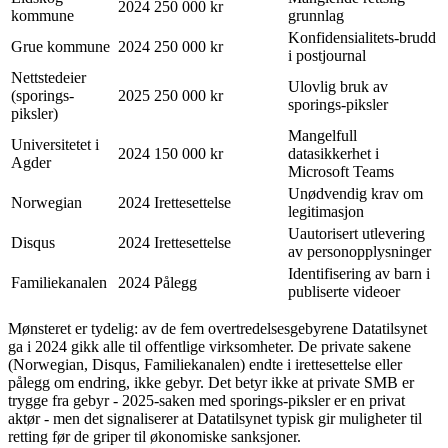
2024
250 000 kr
kommune
grunnlag
Konfidensialitets-brudd
Grue kommune
2024
250 000 kr
i postjournal
Nettstedeier
Ulovlig bruk av
(sporings-
2025
250 000 kr
sporings-piksler
piksler)
Mangelfull
Universitetet i
2024
150 000 kr
datasikkerhet i
Agder
Microsoft Teams
Unødvendig krav om
Norwegian
2024
Irettesettelse
legitimasjon
Uautorisert utlevering
Disqus
2024
Irettesettelse
av personopplysninger
Identifisering av barn i
Familiekanalen
2024
Pålegg
publiserte videoer
Mønsteret er tydelig: av de fem overtredelsesgebyrene Datatilsynet
ga i 2024 gikk alle til offentlige virksomheter. De private sakene
(Norwegian, Disqus, Familiekanalen) endte i irettesettelse eller
pålegg om endring, ikke gebyr. Det betyr ikke at private SMB er
trygge fra gebyr - 2025-saken med sporings-piksler er en privat
aktør - men det signaliserer at Datatilsynet typisk gir muligheter til
retting før de griper til økonomiske sanksjoner.