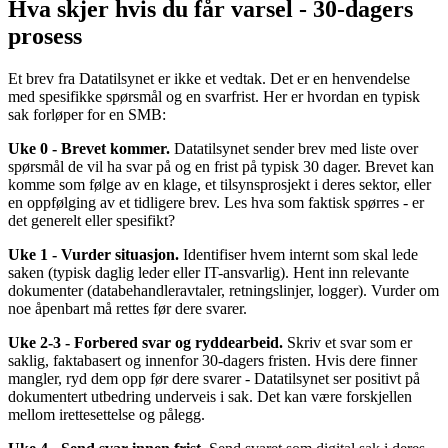
Hva skjer hvis du får varsel - 30-dagers
prosess
Et brev fra Datatilsynet er ikke et vedtak. Det er en henvendelse
med spesifikke spørsmål og en svarfrist. Her er hvordan en typisk
sak forløper for en SMB:
Uke 0 - Brevet kommer.
Datatilsynet sender brev med liste over
spørsmål de vil ha svar på og en frist på typisk 30 dager. Brevet kan
komme som følge av en klage, et tilsynsprosjekt i deres sektor, eller
en oppfølging av et tidligere brev. Les hva som faktisk spørres - er
det generelt eller spesifikt?
Uke 1 - Vurder situasjon.
Identifiser hvem internt som skal lede
saken (typisk daglig leder eller IT-ansvarlig). Hent inn relevante
dokumenter (databehandleravtaler, retningslinjer, logger). Vurder om
noe åpenbart må rettes før dere svarer.
Uke 2-3 - Forbered svar og ryddearbeid.
Skriv et svar som er
saklig, faktabasert og innenfor 30-dagers fristen. Hvis dere finner
mangler, ryd dem opp før dere svarer - Datatilsynet ser positivt på
dokumentert utbedring underveis i sak. Det kan være forskjellen
mellom irettesettelse og pålegg.