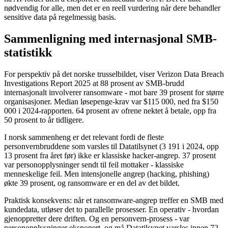
nødvendig for alle, men det er en reell vurdering når dere behandler
sensitive data på regelmessig basis.
Sammenligning med internasjonal SMB-
statistikk
For perspektiv på det norske trusselbildet, viser Verizon Data Breach
Investigations Report 2025 at 88 prosent av SMB-brudd
internasjonalt involverer ransomware - mot bare 39 prosent for større
organisasjoner. Median løsepenge-krav var $115 000, ned fra $150
000 i 2024-rapporten. 64 prosent av ofrene nektet å betale, opp fra
50 prosent to år tidligere.
I norsk sammenheng er det relevant fordi de fleste
personvernbruddene som varsles til Datatilsynet (3 191 i 2024, opp
13 prosent fra året før) ikke er klassiske hacker-angrep. 37 prosent
var personopplysninger sendt til feil mottaker - klassiske
menneskelige feil. Men intensjonelle angrep (hacking, phishing)
økte 39 prosent, og ransomware er en del av det bildet.
Praktisk konsekvens: når et ransomware-angrep treffer en SMB med
kundedata, utløser det to parallelle prosesser. En operativ - hvordan
gjenoppretter dere driften. Og en personvern-prosess - var
personopplysninger eksponert, og må Datatilsynet varsles innen 72