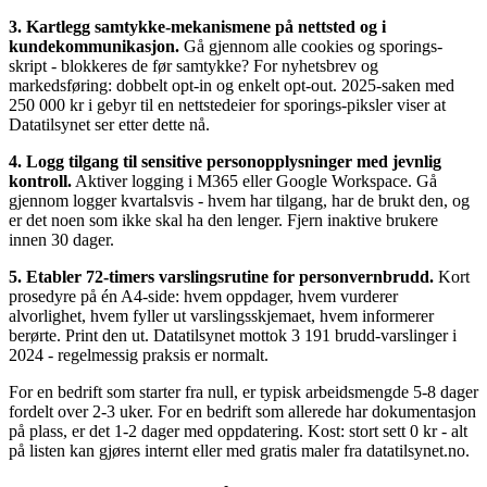
3. Kartlegg samtykke-mekanismene på nettsted og i
kundekommunikasjon.
Gå gjennom alle cookies og sporings-
skript - blokkeres de før samtykke? For nyhetsbrev og
markedsføring: dobbelt opt-in og enkelt opt-out. 2025-saken med
250 000 kr i gebyr til en nettstedeier for sporings-piksler viser at
Datatilsynet ser etter dette nå.
4. Logg tilgang til sensitive personopplysninger med jevnlig
kontroll.
Aktiver logging i M365 eller Google Workspace. Gå
gjennom logger kvartalsvis - hvem har tilgang, har de brukt den, og
er det noen som ikke skal ha den lenger. Fjern inaktive brukere
innen 30 dager.
5. Etabler 72-timers varslingsrutine for personvernbrudd.
Kort
prosedyre på én A4-side: hvem oppdager, hvem vurderer
alvorlighet, hvem fyller ut varslingsskjemaet, hvem informerer
berørte. Print den ut. Datatilsynet mottok 3 191 brudd-varslinger i
2024 - regelmessig praksis er normalt.
For en bedrift som starter fra null, er typisk arbeidsmengde 5-8 dager
fordelt over 2-3 uker. For en bedrift som allerede har dokumentasjon
på plass, er det 1-2 dager med oppdatering. Kost: stort sett 0 kr - alt
på listen kan gjøres internt eller med gratis maler fra datatilsynet.no.