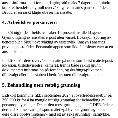
ansatt-informasjon i forkant, lagringstid maks 7 dager med mindre
konkret hendelse, og null overvåking av ansattes pauseområder.
Brudd er en raskt klage-utløser fra ansatte.
4. Arbeidslivs-personvern
I 2024 utgjorde arbeidslivs-saker 16 prosent av alle klagene.
Gjennomgang av ansattes e-post uten varsel. Lokasjon-sporing av
tjenestebiler. Skjult overvåking av tastetrykk. Innsyn i ansattes
private epost-tråder. Personalmappen som ikke ble slettet etter at en
ansatt sluttet.
Praktisk: når dere overvåker ansatte på noen som helst måte (epost,
lokasjon, tilstedeværelse, kamera), trengs både saklig grunn,
dokumentert informasjon på forhånd, og drøftings-plikt med
tillitsvalgt eller hele staben i bedrifter uten tillitsvalgt-apparat.
5. Behandling uten rettslig grunnlag
Eidskog kommune fikk i september 2024 et overtredelsesgebyr på
250 000 kr for å ha mangle rettslig grunnlag for behandling av
personopplysninger. Det er den mest grunnleggende GDPR-feilen:
dere må kunne svare på spørsmålet «på hvilket grunnlag behandler
dere disse opplysningene?» med ett av seks grunnlag - samtykke,