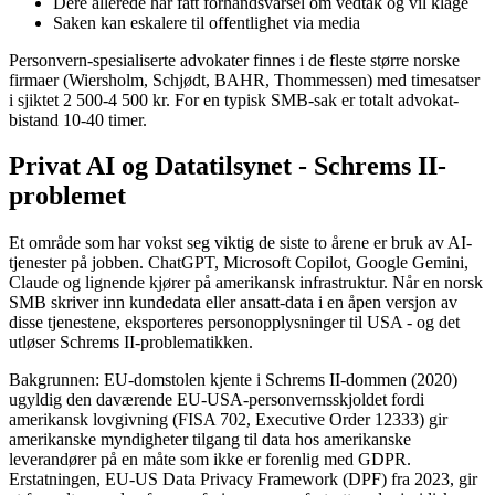
Dere allerede har fått forhåndsvarsel om vedtak og vil klage
Saken kan eskalere til offentlighet via media
Personvern-spesialiserte advokater finnes i de fleste større norske
firmaer (Wiersholm, Schjødt, BAHR, Thommessen) med timesatser
i sjiktet 2 500-4 500 kr. For en typisk SMB-sak er totalt advokat-
bistand 10-40 timer.
Privat AI og Datatilsynet - Schrems II-
problemet
Et område som har vokst seg viktig de siste to årene er bruk av AI-
tjenester på jobben. ChatGPT, Microsoft Copilot, Google Gemini,
Claude og lignende kjører på amerikansk infrastruktur. Når en norsk
SMB skriver inn kundedata eller ansatt-data i en åpen versjon av
disse tjenestene, eksporteres personopplysninger til USA - og det
utløser Schrems II-problematikken.
Bakgrunnen: EU-domstolen kjente i Schrems II-dommen (2020)
ugyldig den daværende EU-USA-personvernsskjoldet fordi
amerikansk lovgivning (FISA 702, Executive Order 12333) gir
amerikanske myndigheter tilgang til data hos amerikanske
leverandører på en måte som ikke er forenlig med GDPR.
Erstatningen, EU-US Data Privacy Framework (DPF) fra 2023, gir