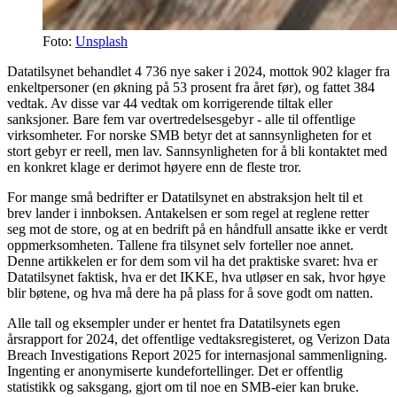
Foto:
Unsplash
Datatilsynet behandlet 4 736 nye saker i 2024, mottok 902 klager fra
enkeltpersoner (en økning på 53 prosent fra året før), og fattet 384
vedtak. Av disse var 44 vedtak om korrigerende tiltak eller
sanksjoner. Bare fem var overtredelsesgebyr - alle til offentlige
virksomheter. For norske SMB betyr det at sannsynligheten for et
stort gebyr er reell, men lav. Sannsynligheten for å bli kontaktet med
en konkret klage er derimot høyere enn de fleste tror.
For mange små bedrifter er Datatilsynet en abstraksjon helt til et
brev lander i innboksen. Antakelsen er som regel at reglene retter
seg mot de store, og at en bedrift på en håndfull ansatte ikke er verdt
oppmerksomheten. Tallene fra tilsynet selv forteller noe annet.
Denne artikkelen er for dem som vil ha det praktiske svaret: hva er
Datatilsynet faktisk, hva er det IKKE, hva utløser en sak, hvor høye
blir bøtene, og hva må dere ha på plass for å sove godt om natten.
Alle tall og eksempler under er hentet fra Datatilsynets egen
årsrapport for 2024, det offentlige vedtaksregisteret, og Verizon Data
Breach Investigations Report 2025 for internasjonal sammenligning.
Ingenting er anonymiserte kundefortellinger. Det er offentlig
statistikk og saksgang, gjort om til noe en SMB-eier kan bruke.