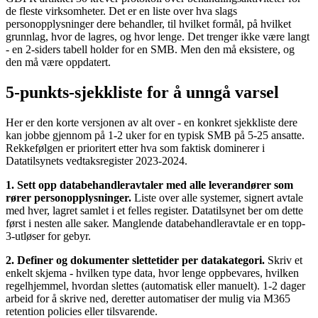
de fleste virksomheter. Det er en liste over hva slags
personopplysninger dere behandler, til hvilket formål, på hvilket
grunnlag, hvor de lagres, og hvor lenge. Det trenger ikke være langt
- en 2-siders tabell holder for en SMB. Men den må eksistere, og
den må være oppdatert.
5-punkts-sjekkliste for å unngå varsel
Her er den korte versjonen av alt over - en konkret sjekkliste dere
kan jobbe gjennom på 1-2 uker for en typisk SMB på 5-25 ansatte.
Rekkefølgen er prioritert etter hva som faktisk dominerer i
Datatilsynets vedtaksregister 2023-2024.
1. Sett opp databehandleravtaler med alle leverandører som
rører personopplysninger.
Liste over alle systemer, signert avtale
med hver, lagret samlet i et felles register. Datatilsynet ber om dette
først i nesten alle saker. Manglende databehandleravtale er en topp-
3-utløser for gebyr.
2. Definer og dokumenter slettetider per datakategori.
Skriv et
enkelt skjema - hvilken type data, hvor lenge oppbevares, hvilken
regelhjemmel, hvordan slettes (automatisk eller manuelt). 1-2 dager
arbeid for å skrive ned, deretter automatiser der mulig via M365
retention policies eller tilsvarende.