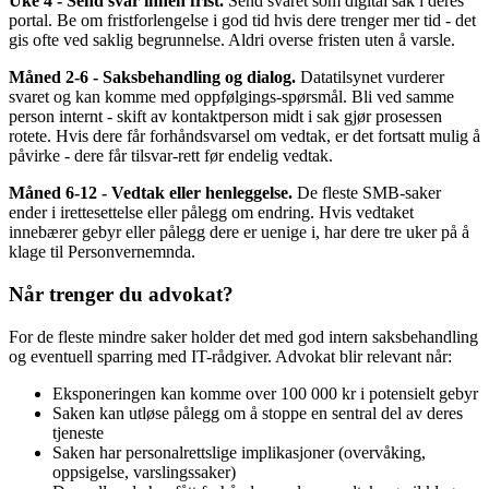
Uke 4 - Send svar innen frist.
Send svaret som digital sak i deres
portal. Be om fristforlengelse i god tid hvis dere trenger mer tid - det
gis ofte ved saklig begrunnelse. Aldri overse fristen uten å varsle.
Måned 2-6 - Saksbehandling og dialog.
Datatilsynet vurderer
svaret og kan komme med oppfølgings-spørsmål. Bli ved samme
person internt - skift av kontaktperson midt i sak gjør prosessen
rotete. Hvis dere får forhåndsvarsel om vedtak, er det fortsatt mulig å
påvirke - dere får tilsvar-rett før endelig vedtak.
Måned 6-12 - Vedtak eller henleggelse.
De fleste SMB-saker
ender i irettesettelse eller pålegg om endring. Hvis vedtaket
innebærer gebyr eller pålegg dere er uenige i, har dere tre uker på å
klage til Personvernemnda.
Når trenger du advokat?
For de fleste mindre saker holder det med god intern saksbehandling
og eventuell sparring med IT-rådgiver. Advokat blir relevant når:
Eksponeringen kan komme over 100 000 kr i potensielt gebyr
Saken kan utløse pålegg om å stoppe en sentral del av deres
tjeneste
Saken har personalrettslige implikasjoner (overvåking,
oppsigelse, varslingssaker)