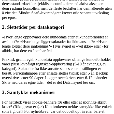
deres standardavtaler sjekklisteneutral - dere må aktivt akseptere
dem i admin-konsollen, men de fleste bedrifter har dem allerede uten
å vite det. Mindre SaaS-leverandører krever ofte separat utveksling
per epost.
2. Slettetider per datakategori
«Hvor lenge oppbevarer dere kundedata etter at kundeforholdet er
avsluttet?» «Hvor lenge ligger søknader fra ikke-ansatte?» «Hvor
lenge logger dere innlogging?» Hvis svaret er «vet ikke» eller «for
alltid», har dere en åpenbar feil.
Praktisk grunnregel: kundedata oppbevares så lenge kundeforholdet
varer pluss lovpålagt regnskap-oppbevaring (5-10 år avhengig av
kategori). Søknader fra ikke-ansatte slettes etter at stillingen er
besatt. Personalmappe etter ansatte slettes typisk etter 5 år. Backup
overskrives etter 90 dager. Logger overskrives etter 6-12 måneder.
Skriv ned deres egne tider - det er det Datatilsynet ber om.
3. Samtykke-mekanismer
For nettsted: vises cookie-bannere før eller etter at sporings-skript
laster? (Riktig svar er før.) Kan brukeren trekke samtykke like enkelt
som å gi det? For nyhetsbrev: var det dobbelt opt-in eller bare et