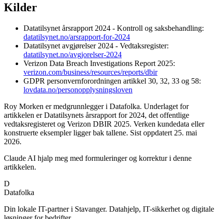
Kilder
Datatilsynet årsrapport 2024 - Kontroll og saksbehandling:
datatilsynet.no/arsrapport-for-2024
Datatilsynet avgjørelser 2024 - Vedtaksregister:
datatilsynet.no/avgjorelser-2024
Verizon Data Breach Investigations Report 2025:
verizon.com/business/resources/reports/dbir
GDPR personvernforordningen artikkel 30, 32, 33 og 58:
lovdata.no/personopplysningsloven
Roy Morken er medgrunnlegger i Datafolka. Underlaget for
artikkelen er Datatilsynets årsrapport for 2024, det offentlige
vedtaksregisteret og Verizon DBIR 2025. Verken kundedata eller
konstruerte eksempler ligger bak tallene. Sist oppdatert 25. mai
2026.
Claude AI hjalp meg med formuleringer og korrektur i denne
artikkelen.
D
Datafolka
Din lokale IT-partner i Stavanger. Datahjelp, IT-sikkerhet og digitale
løsninger for bedrifter.