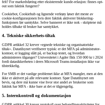
felt? For markedsføring etter eksisterende kunde-relasjon: finnes opt-
out som faktisk fungerer?
Cookiebot, Cookiehub og lignende verktøy løser det meste av
cookie-konfigurasjonen hvis dere faktisk aktiverer blokkering-
funksjonen før samtykke. Selve banneret er ikke nok - skriptene må
holdes tilbake til bruker har samtykket.
4. Tekniske sikkerhets-tiltak
GDPR artikkel 32 krever «egnede tekniske og organisatoriske
tiltak». Datatilsynet verifiserer typisk: er det MFA på administrator-
kontoer, er logging slått på, er backup testet, og hvordan
administreres tilganger? Universitetet i Agder fikk 150 000 kr i 2024
fordi datasikkerheten i deres Microsoft Teams-installasjon ikke var
tilstrekkelig.
For SMB er det vanlige problemet ikke at MFA mangler, men at den
ikke er aktivert på alle relevante kontoer. Spør Datatilsynet om
bevis, og dere må kunne vise hvor stor andel av brukerne som
faktisk har MFA - ikke bare at det er tilgjengelig.
5. Internkontroll og dokumentasjon
GDPR artikkel 30 krever protokoll over behandlingsaktiviteter for