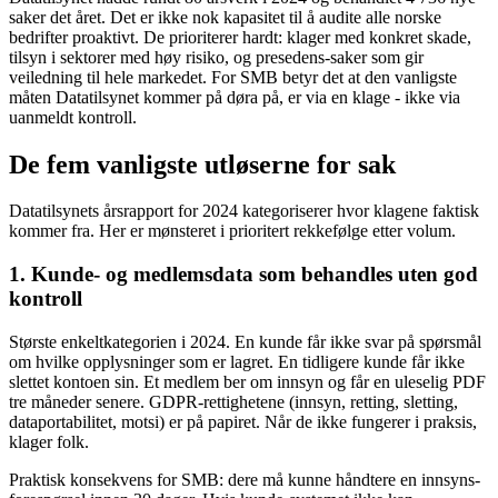
saker det året. Det er ikke nok kapasitet til å audite alle norske
bedrifter proaktivt. De prioriterer hardt: klager med konkret skade,
tilsyn i sektorer med høy risiko, og presedens-saker som gir
veiledning til hele markedet. For SMB betyr det at den vanligste
måten Datatilsynet kommer på døra på, er via en klage - ikke via
uanmeldt kontroll.
De fem vanligste utløserne for sak
Datatilsynets årsrapport for 2024 kategoriserer hvor klagene faktisk
kommer fra. Her er mønsteret i prioritert rekkefølge etter volum.
1. Kunde- og medlemsdata som behandles uten god
kontroll
Største enkeltkategorien i 2024. En kunde får ikke svar på spørsmål
om hvilke opplysninger som er lagret. En tidligere kunde får ikke
slettet kontoen sin. Et medlem ber om innsyn og får en uleselig PDF
tre måneder senere. GDPR-rettighetene (innsyn, retting, sletting,
dataportabilitet, motsi) er på papiret. Når de ikke fungerer i praksis,
klager folk.
Praktisk konsekvens for SMB: dere må kunne håndtere en innsyns-