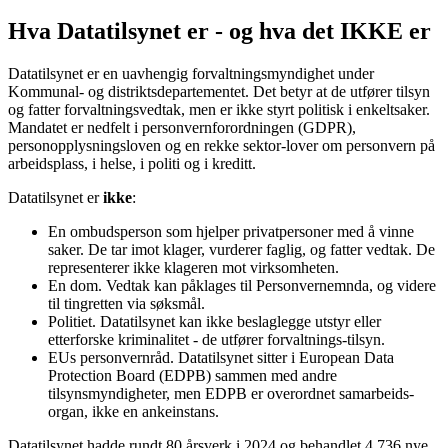
Hva Datatilsynet er - og hva det IKKE er
Datatilsynet er en uavhengig forvaltningsmyndighet under
Kommunal- og distriktsdepartementet. Det betyr at de utfører tilsyn
og fatter forvaltningsvedtak, men er ikke styrt politisk i enkeltsaker.
Mandatet er nedfelt i personvernforordningen (GDPR),
personopplysningsloven og en rekke sektor-lover om personvern på
arbeidsplass, i helse, i politi og i kreditt.
Datatilsynet er
ikke
:
En ombudsperson som hjelper privatpersoner med å vinne
saker. De tar imot klager, vurderer faglig, og fatter vedtak. De
representerer ikke klageren mot virksomheten.
En dom. Vedtak kan påklages til Personvernemnda, og videre
til tingretten via søksmål.
Politiet. Datatilsynet kan ikke beslaglegge utstyr eller
etterforske kriminalitet - de utfører forvaltnings-tilsyn.
EUs personvernråd. Datatilsynet sitter i European Data
Protection Board (EDPB) sammen med andre
tilsynsmyndigheter, men EDPB er overordnet samarbeids-
organ, ikke en ankeinstans.
Datatilsynet hadde rundt 80 årsverk i 2024 og behandlet 4 736 nye