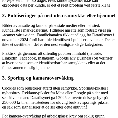
forespørsel innen 30 dager. Hvis kunde-systemet ikke kan
eksportere data per kunde, er det et reelt problem ved første klage.
2. Publiseringer på nett uten samtykke eller hjemmel
Bilder av ansatte og kunder på sosiale medier eller nettsted.
Kundeliste i markedsføring. Tidligere ansatte som fortsatt vises på
«teamet vårt»-siden. Familiekanalen fikk et pålegg fra Datatilsynet i
november 2024 fordi barn ble identifisert i publiserte videoer. Det er
ikke et særtilfelle - det er den nest vanligste klage-kategorien.
Praktisk: gå gjennom alt offentlig publisert innhold (nettside,
LinkedIn, Facebook, Instagram, Google My Business) og verifiser
at hver person som er identifiserbar har samtykket - eller at det
finnes annen rettslig hjemmel.
3. Sporing og kameraovervåking
Cookies som registrerer atferd uten samtykke. Sporings-piksler i
nyhetsbrev. Reklame-piksler fra Meta eller Google på sider med
sensitive temaer. Datatilsynet ga i 2025 et overtredelsesgebyr på
250 000 kr til en nettstedeier for ulovlig bruk av sporings-piksler -
en sak som signaliserer at de ser etter dette aktivt nå.
For kamera-overvåking på arbeidsplass: krav om saklig grunn,