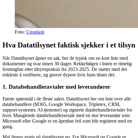
Foto:
Unsplash
Hva Datatilsynet faktisk sjekker i et tilsyn
Når Datatilsynet åpner en sak, ber de typisk om en kort liste med
dokumenter og svar innen 30 dager. Rekkefølgen i listen er rimelig
forutsigbar etter tilsynspraksis fra 2023-2025. De starter med det
enkleste å verifisere, og graver dypere hvis funn tilsier det.
1. Databehandleravtaler med leverandører
Første spørsmål i de fleste saker. Datatilsynet ber om liste over alle
databehandlere (M365, Google Workspace, Tripletex, CRM,
support-systemer, AI-tjenester) og signerte databehandleravtaler for
hver. Manglende databehandleravtale med en stor leverandør som
Microsoft eller Google er en åpenbar feil som blir registrert med en
gang.
Mal finnes gratis på datatilsynet.no. For Microsoft og Google er