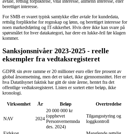
avtale, rettslig forpliktelse, vital interesse, allmenn interesse, eller
berettiget interesse.
For SMB er svaret typisk samtykke eller avtale for kundedata,
rettslig forpliktelse for regnskap og lønn, og berettiget interesse for
noen markedsføring og IT-sikkerhet. Hvis dere ikke kan svare på
spørsmålet for hver datakategori, har dere en lukke-feil før klagen
kommer.
Sanksjonsnivåer 2023-2025 - reelle
eksempler fra vedtaksregisteret
GDPR sin øvre ramme er 20 millioner euro eller fire prosent av
global årsomsetning, men det er taket, ikke gjennomsnittet. Her er
hva Datatilsynet faktisk har gitt de siste årene, hentet fra det
offentlige vedtaksregisteret. Listen er sortert etter beløp, ikke
kronologi.
Virksomhet
År
Beløp
Overtredelse
20 000 000 kr
(opphevet
Tilgangsstyring og
NAV
2024
Personvernemnda
loggkontroll
des. 2024)
Eidskog
Manglende rettslig