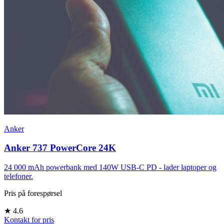
Anker
Anker 737 PowerCore 24K
24 000 mAh powerbank med 140W USB-C PD - lader laptoper og
telefoner.
Pris på forespørsel
★
4.6
Kontakt for pris