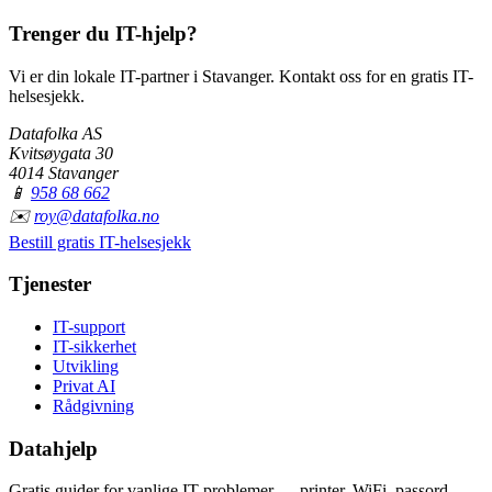
Trenger du IT-hjelp?
Vi er din lokale IT-partner i Stavanger. Kontakt oss for en gratis IT-
helsesjekk.
Datafolka AS
Kvitsøygata 30
4014 Stavanger
📱
958 68 662
✉️
roy@datafolka.no
Bestill gratis IT-helsesjekk
Tjenester
IT-support
IT-sikkerhet
Utvikling
Privat AI
Rådgivning
Datahjelp
Gratis guider for vanlige IT-problemer — printer, WiFi, passord,