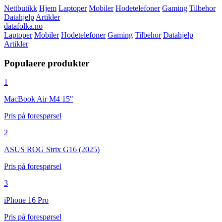
Nettbutikk
Hjem
Laptoper
Mobiler
Hodetelefoner
Gaming
Tilbehor
Datahjelp
Artikler
datafolka.no
Laptoper
Mobiler
Hodetelefoner
Gaming
Tilbehor
Datahjelp
Artikler
Populaere produkter
1
MacBook Air M4 15"
Pris på forespørsel
2
ASUS ROG Strix G16 (2025)
Pris på forespørsel
3
iPhone 16 Pro
Pris på forespørsel