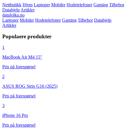
Nettbutikk
Hjem
Laptoper
Mobiler
Hodetelefoner
Gaming
Tilbehor
Datahjelp
Artikler
datafolka.no
Laptoper
Mobiler
Hodetelefoner
Gaming
Tilbehor
Datahjelp
Artikler
Populaere produkter
1
MacBook Air M4 15"
Pris på forespørsel
2
ASUS ROG Strix G16 (2025)
Pris på forespørsel
3
iPhone 16 Pro
Pris på forespørsel