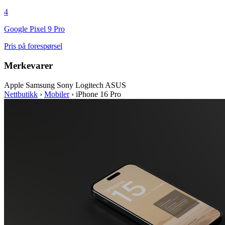
4
Google Pixel 9 Pro
Pris på forespørsel
Merkevarer
Apple
Samsung
Sony
Logitech
ASUS
Nettbutikk
›
Mobiler
›
iPhone 16 Pro