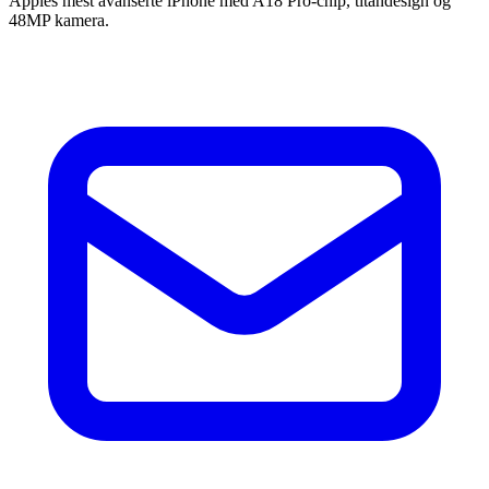
Apples mest avanserte iPhone med A18 Pro-chip, titandesign og
48MP kamera.