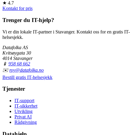
★
4.7
Kontakt for pris
Trenger du IT-hjelp?
Vi er din lokale IT-partner i Stavanger. Kontakt oss for en gratis IT-
helsesjekk.
Datafolka AS
Kvitsøygata 30
4014 Stavanger
📱
958 68 662
✉️
roy@datafolka.no
Bestill gratis IT-helsesjekk
Tjenester
IT-support
IT-sikkerhet
Utvikling
Privat AI
Rådgivning
Datahjelp