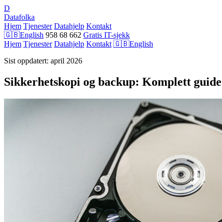
D
Datafolka
Hjem
Tjenester
Datahjelp
Kontakt
🇬🇧
English
958 68 662
Gratis IT-sjekk
Hjem
Tjenester
Datahjelp
Kontakt
🇬🇧
English
Sist oppdatert: april 2026
Sikkerhetskopi og backup: Komplett guid