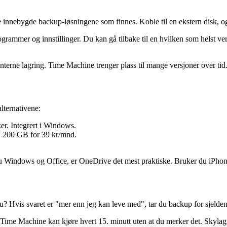
e innebygde backup-løsningene som finnes. Koble til en ekstern disk, 
grammer og innstillinger. Du kan gå tilbake til en hvilken som helst ver
nterne lagring. Time Machine trenger plass til mange versjoner over tid
lternativene:
er. Integrert i Windows.
, 200 GB for 39 kr/mnd.
u Windows og Office, er OneDrive det mest praktiske. Bruker du iPhon
du? Hvis svaret er "mer enn jeg kan leve med", tar du backup for sjelden
g Time Machine kan kjøre hvert 15. minutt uten at du merker det. Skylagri