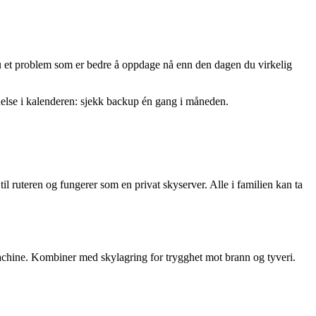
r du et problem som er bedre å oppdage nå enn den dagen du virkelig
nnelse i kalenderen: sjekk backup én gang i måneden.
il ruteren og fungerer som en privat skyserver. Alle i familien kan ta
achine. Kombiner med skylagring for trygghet mot brann og tyveri.