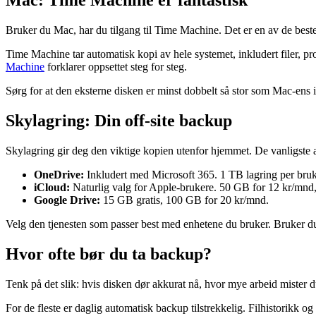
Mac: Time Machine er fantastisk
Bruker du Mac, har du tilgang til Time Machine. Det er en av de best
Time Machine tar automatisk kopi av hele systemet, inkludert filer, pro
Machine
forklarer oppsettet steg for steg.
Sørg for at den eksterne disken er minst dobbelt så stor som Mac-ens i
Skylagring: Din off-site backup
Skylagring gir deg den viktige kopien utenfor hjemmet. De vanligste a
OneDrive:
Inkludert med Microsoft 365. 1 TB lagring per bruk
iCloud:
Naturlig valg for Apple-brukere. 50 GB for 12 kr/mnd
Google Drive:
15 GB gratis, 100 GB for 20 kr/mnd.
Velg den tjenesten som passer best med enhetene du bruker. Bruker d
Hvor ofte bør du ta backup?
Tenk på det slik: hvis disken dør akkurat nå, hvor mye arbeid mister 
For de fleste er daglig automatisk backup tilstrekkelig. Filhistorikk o