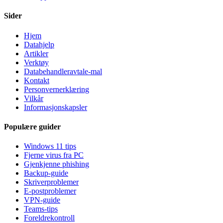
Sider
Hjem
Datahjelp
Artikler
Verktøy
Databehandleravtale-mal
Kontakt
Personvernerklæring
Vilkår
Informasjonskapsler
Populære guider
Windows 11 tips
Fjerne virus fra PC
Gjenkjenne phishing
Backup-guide
Skriverproblemer
E-postproblemer
VPN-guide
Teams-tips
Foreldrekontroll