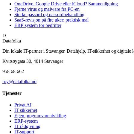
OneDrive, Google Drive eller iCloud? Sammenligning
Fjerne virus og malware fra PC-en
Sterke passord og passordbehandling
SaaS-revisjon på fire uker: praktisk mal
ERP-system for bedrifter
D
Datafolka
Din lokale IT-partner i Stavanger. Datahjelp, IT-sikkerhet og digitale l
Kvitsøygata 30, 4014 Stavanger
958 68 662
roy@datafolka.no
Tjenester
Privat AI
IT-sikkerhet
Egen programvareutvikling
ERP-system
IT-rådgivning
IT-support