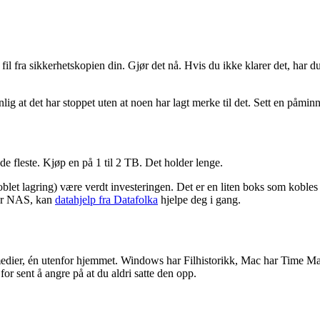
 fil fra sikkerhetskopien din. Gjør det nå. Hvis du ikke klarer det, ha
lig at det har stoppet uten at noen har lagt merke til det. Sett en påmi
de fleste. Kjøp en på 1 til 2 TB. Det holder lenge.
let lagring) være verdt investeringen. Det er en liten boks som kobles t
ler NAS, kan
datahjelp fra Datafolka
hjelpe deg i gang.
 medier, én utenfor hjemmet. Windows har Filhistorikk, Mac har Time M
or sent å angre på at du aldri satte den opp.