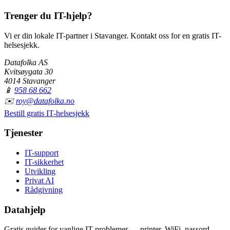
Trenger du IT-hjelp?
Vi er din lokale IT-partner i Stavanger. Kontakt oss for en gratis IT-
helsesjekk.
Datafolka AS
Kvitsøygata 30
4014 Stavanger
📱
958 68 662
✉️
roy@datafolka.no
Bestill gratis IT-helsesjekk
Tjenester
IT-support
IT-sikkerhet
Utvikling
Privat AI
Rådgivning
Datahjelp
Gratis guider for vanlige IT-problemer — printer, WiFi, passord,