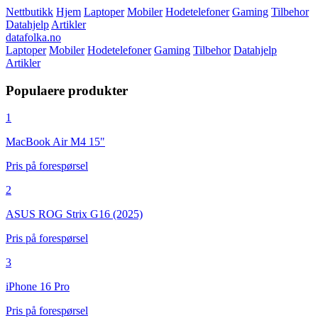
Nettbutikk
Hjem
Laptoper
Mobiler
Hodetelefoner
Gaming
Tilbehor
Datahjelp
Artikler
datafolka.no
Laptoper
Mobiler
Hodetelefoner
Gaming
Tilbehor
Datahjelp
Artikler
Populaere produkter
1
MacBook Air M4 15"
Pris på forespørsel
2
ASUS ROG Strix G16 (2025)
Pris på forespørsel
3
iPhone 16 Pro
Pris på forespørsel