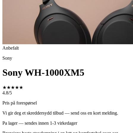
Anbefalt
Sony
Sony WH-1000XM5
★
★
★
★
★
4.8/5
Pris på forespørsel
Vi gir deg et skreddersydd tilbud — send oss en kort melding.
Pa lager — sendes innen 1-3 virkedager