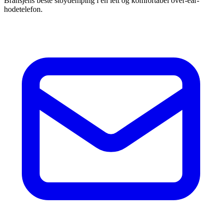
Bransjens beste stoydemping i en lett og komfortabel over-ear-
hodetelefon.