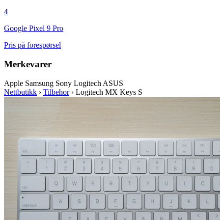
4
Google Pixel 9 Pro
Pris på forespørsel
Merkevarer
Apple
Samsung
Sony
Logitech
ASUS
Nettbutikk
›
Tilbehor
›
Logitech MX Keys S