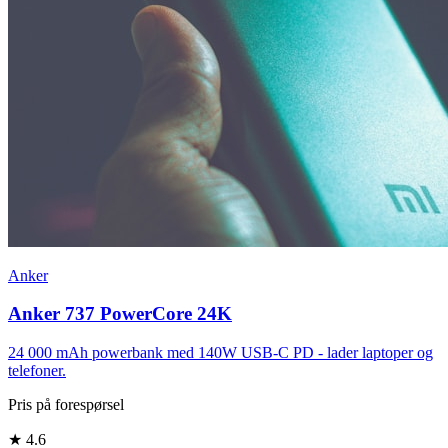
Anker
Anker 737 PowerCore 24K
24 000 mAh powerbank med 140W USB-C PD - lader laptoper og
telefoner.
Pris på forespørsel
★
4.6