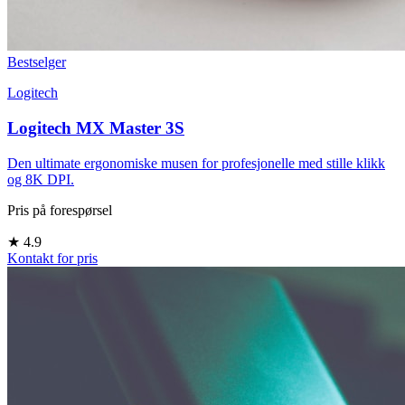
Bestselger
Logitech
Logitech MX Master 3S
Den ultimate ergonomiske musen for profesjonelle med stille klikk
og 8K DPI.
Pris på forespørsel
★
4.9
Kontakt for pris