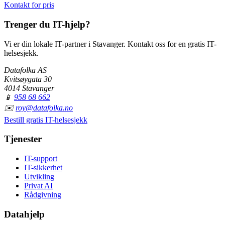
Kontakt for pris
Trenger du IT-hjelp?
Vi er din lokale IT-partner i Stavanger. Kontakt oss for en gratis IT-
helsesjekk.
Datafolka AS
Kvitsøygata 30
4014 Stavanger
📱
958 68 662
✉️
roy@datafolka.no
Bestill gratis IT-helsesjekk
Tjenester
IT-support
IT-sikkerhet
Utvikling
Privat AI
Rådgivning
Datahjelp