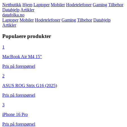
Nettbutikk
Hjem
Laptoper
Mobiler
Hodetelefoner
Gaming
Tilbehor
Datahjelp
Artikler
datafolka.no
Laptoper
Mobiler
Hodetelefoner
Gaming
Tilbehor
Datahjelp
Artikler
Populaere produkter
1
MacBook Air M4 15"
Pris på forespørsel
2
ASUS ROG Strix G16 (2025)
Pris på forespørsel
3
iPhone 16 Pro
Pris på forespørsel