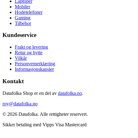
Laptoper
Mobiler
Hodetelefoner
Gaming
Tilbehor
Kundeservice
Frakt og levering
Retur og bytte
Vilkår
Personvernerklæring
Informasjonskapsler
Kontakt
Datafolka Shop er en del av
datafolka.no
.
roy@datafolka.no
© 2026 Datafolka. Alle rettigheter reservert.
Sikker betaling med
Vipps
Visa
Mastercard