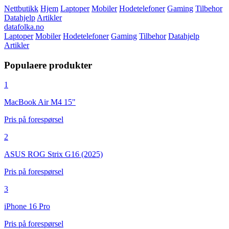
Nettbutikk
Hjem
Laptoper
Mobiler
Hodetelefoner
Gaming
Tilbehor
Datahjelp
Artikler
datafolka.no
Laptoper
Mobiler
Hodetelefoner
Gaming
Tilbehor
Datahjelp
Artikler
Populaere produkter
1
MacBook Air M4 15"
Pris på forespørsel
2
ASUS ROG Strix G16 (2025)
Pris på forespørsel
3
iPhone 16 Pro
Pris på forespørsel