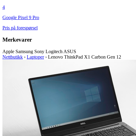
4
Google Pixel 9 Pro
Pris på forespørsel
Merkevarer
Apple
Samsung
Sony
Logitech
ASUS
Nettbutikk
›
Laptoper
›
Lenovo ThinkPad X1 Carbon Gen 12