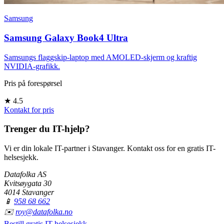
Samsung
Samsung Galaxy Book4 Ultra
Samsungs flaggskip-laptop med AMOLED-skjerm og kraftig
NVIDIA-grafikk.
Pris på forespørsel
★
4.5
Kontakt for pris
Trenger du IT-hjelp?
Vi er din lokale IT-partner i Stavanger. Kontakt oss for en gratis IT-
helsesjekk.
Datafolka AS
Kvitsøygata 30
4014 Stavanger
📱
958 68 662
✉️
roy@datafolka.no
Bestill gratis IT-helsesjekk