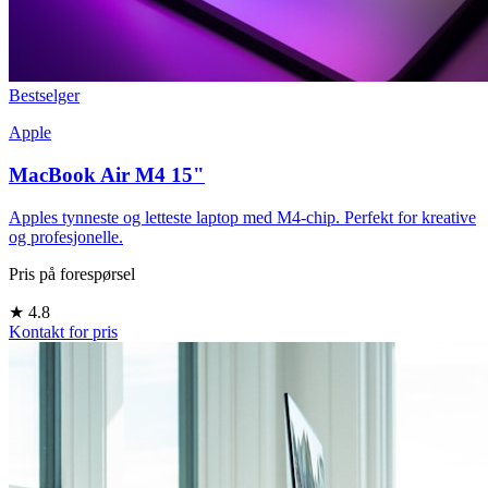
Bestselger
Apple
MacBook Air M4 15"
Apples tynneste og letteste laptop med M4-chip. Perfekt for kreative
og profesjonelle.
Pris på forespørsel
★
4.8
Kontakt for pris