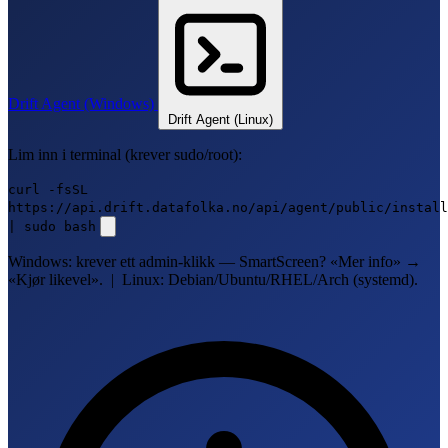
Drift Agent (Windows)
Drift Agent (Linux)
Lim inn i terminal (krever sudo/root):
curl -fsSL
https://api.drift.datafolka.no/api/agent/public/install
| sudo bash
Windows: krever ett admin-klikk — SmartScreen? «Mer info» →
«Kjør likevel». | Linux: Debian/Ubuntu/RHEL/Arch (systemd).