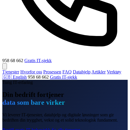
958 68 662
Gratis IT-sjekk
Tjenester
Hvorfor oss
Prosessen
FAQ
Datahjelp
Artikler
Verktøy
🇬🇧 English
958 68 662
Gratis IT-sjekk
Tung IT-erfaring
Din bedrift fortjener
data som bare virker
Vi leverer IT-tjenester, datahjelp og digitale løsninger som gir
bedriften din trygghet, vekst og et solid teknologisk fundament.
Bestill gratis IT-helsesjekk
Se alle tjenester